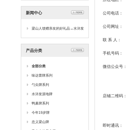
新闻中心
公司电话：
公司网址：
梁山人馈赠亲友的好礼品→水浒发
源地牌系列美食零点大礼包！
联 系 人：
产品分类
手机号码：
全部分类
微信公众号：
味达蕾牌系列
勺尖牌系列
水浒发源地牌
店铺二维码：
鸭巢牌系列
今年19岁牌
忠义梁山牌
即时通讯：