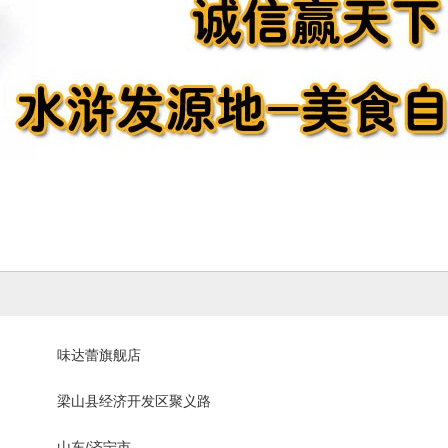
味达蕾旗舰店
梁山县经济开发区聚义路
山东/济宁市