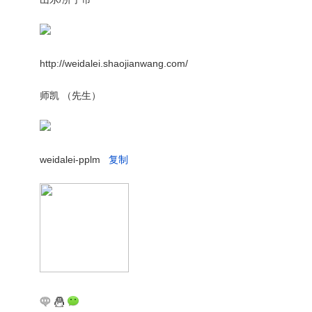
http://weidalei.shaojianwang.com/
师凯 （先生）
weidalei-pplm
复制