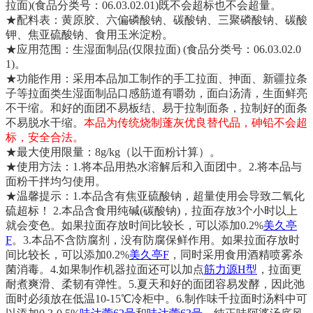
拉面)(食品分类号：06.03.02.01)既不会超标也不会超量。
★配料表：黄原胶、六偏磷酸钠、碳酸钠、三聚磷酸钠、碳酸
钾、焦亚硫酸钠、食用玉米淀粉。
★应用范围：生湿面制品(仅限拉面) (食品分类号：06.03.02.0
1)。
★功能作用：采用本品加工制作的手工拉面、抻面、新疆拉条
子等拉面类生湿面制品口感筋道有嚼劲，面白汤清，生面鲜亮
不干缩。和好的面团不易板结、易于拉制面条，拉制好的面条
不易脱水干缩。
本品为传统烧制蓬灰优良替代品，砷铅不会超
标，安全合法。
★最大使用限量：8g/kg（以干面粉计算）。
★使用方法：1.将本品用热水溶解后和入面团中。2.将本品与
面粉干拌均匀使用。
★温馨提示：1.本品含有焦亚硫酸钠，超量使用会导致二氧化
硫超标！ 2.本品含食用纯碱(碳酸钠)，拉面存放3个小时以上
就会变色。如果拉面存放时间比较长，可以添加0.2%
美久亭
F
。3.本品不含防腐剂，没有防腐保鲜作用。如果拉面存放时
间比较长，可以添加0.2%
美久亭F
，同时采用食用酒精喷雾杀
菌消毒。4.如果制作机器拉面还可以加点
筋力源H型
，拉面更
耐煮爽滑、柔韧有弹性。5.夏天和好的面团容易发酵，因此弛
面时必须放在低温10-15℃冷柜中。6.制作味千拉面时汤料中可