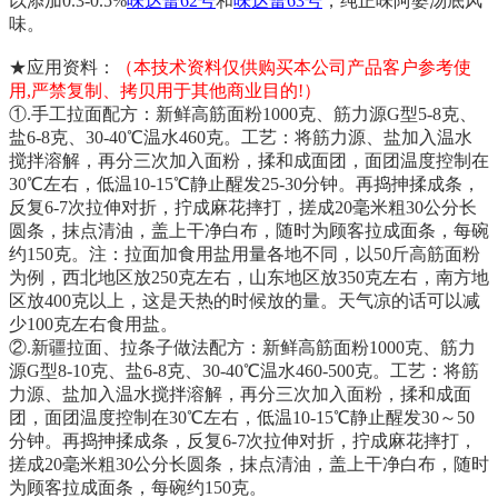
以添加0.3-0.5%
味达蕾62号
和
味达蕾63号
，纯正味阿婆汤底风
味。
★应用资料：
（本技术资料仅供购买本公司产品客户参考使
用,严禁复制、拷贝用于其他商业目的!）
①.手工拉面配方：新鲜高筋面粉1000克、筋力源G型5-8克、
盐6-8克、30-40℃温水460克。工艺：将筋力源、盐加入温水
搅拌溶解，再分三次加入面粉，揉和成面团，面团温度控制在
30℃左右，低温10-15℃静止醒发25-30分钟。再捣抻揉成条，
反复6-7次拉伸对折，拧成麻花摔打，搓成20毫米粗30公分长
圆条，抹点清油，盖上干净白布，随时为顾客拉成面条，每碗
约150克。注：拉面加食用盐用量各地不同，以50斤高筋面粉
为例，西北地区放250克左右，山东地区放350克左右，南方地
区放400克以上，这是天热的时候放的量。天气凉的话可以减
少100克左右食用盐。
②.新疆拉面、拉条子做法配方：新鲜高筋面粉1000克、筋力
源G型8-10克、盐6-8克、30-40℃温水460-500克。工艺：将筋
力源、盐加入温水搅拌溶解，再分三次加入面粉，揉和成面
团，面团温度控制在30℃左右，低温10-15℃静止醒发30～50
分钟。再捣抻揉成条，反复6-7次拉伸对折，拧成麻花摔打，
搓成20毫米粗30公分长圆条，抹点清油，盖上干净白布，随时
为顾客拉成面条，每碗约150克。