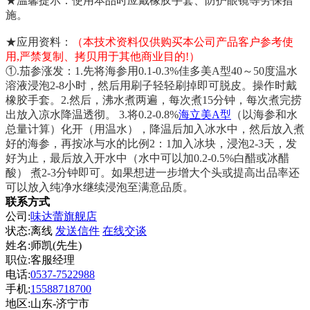
★温馨提示：使用本品时应戴橡胶手套、防护眼镜等劳保措
施。
★应用资料：
（本技术资料仅供购买本公司产品客户参考使
用,严禁复制、拷贝用于其他商业目的!）
①.茄参涨发：1.先将海参用0.1-0.3%佳多美A型40～50度温水
溶液浸泡2-8小时，然后用刷子轻轻刷掉即可脱皮。操作时戴
橡胶手套。2.然后，沸水煮两遍，每次煮15分钟，每次煮完捞
出放入凉水降温透彻。 3.将0.2-0.8%
海立美A型
（以海参和水
总量计算）化开（用温水），降温后加入冰水中，然后放入煮
好的海参，再按冰与水的比例2：1加入冰块，浸泡2-3天，发
好为止，最后放入开水中（水中可以加0.2-0.5%白醋或冰醋
酸） 煮2-3分钟即可。如果想进一步增大个头或提高出品率还
可以放入纯净水继续浸泡至满意品质。
联系方式
公司:
味达蕾旗舰店
状态:
离线
发送信件
在线交谈
姓名:师凯(先生)
职位:客服经理
电话:
0537-7522988
手机:
15588718700
地区:山东-济宁市