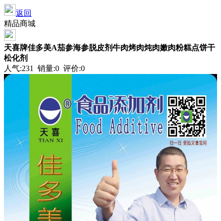
返回
精品商城
天喜牌佳多美A茄参海参脱皮剂牛肉烤肉炖肉嫩肉粉糕点饼干
松化剂
人气:231 销量:0 评价:0