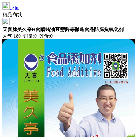
返回
精品商城
天喜牌美久亭H食醋酱油豆掰酱等酿造食品防腐抗氧化剂
人气:180 销量:0 评价:0